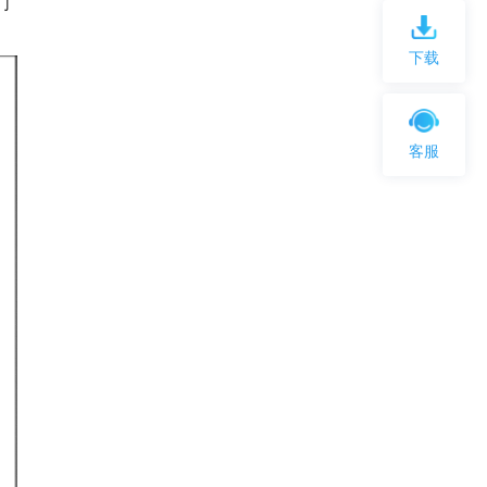
们
下载
客服