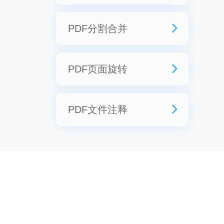
批量删除PDF文件中的
PDF分割合并
空白页面，智能识别高
提供将多份PDF文件合
PDF页面旋转
效
并为一份，也可将单份
修改PDF旋转方向，顺
PDF文件注释
提高PDF编辑效率。
PDF
时针/逆时针/180度旋转
PDF文件内容注释功
文件拆分为多份，灵活
自定义选择pdf页面范
能，用户随时在PDF文
处理PDF分割合并需求
围，满足不同用户需求
字