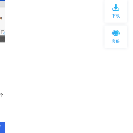
下载
客服
个